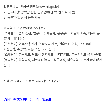
1. 등록방법: 온라인 등록(www.kri.go.kr)
2. 등록대상: 공학단 관련 연구분야(산.학.연 모두 가능)
3. 등록일정: 상시 등록 가능
※ 공학단 연구분야(총 22개 분야)
[기계분야] 설계·생산, 열공학, 유체공학, 응용공학, 자동화·계측, 재료가공
(기계) (6개 분야)
[건설분야] 건축계획·설계, 건축시공·재료, 건축설비·환경, 구조공학,
지반공학, 수공학, 교통/측량 (7개 분야)
[소재분야] 금속재료, 반도체·전자재료, 세라믹재료, 고분자재료 (4개 분야)
[화공분야] 화학공정, 재료공정(화공), 생물공정, 섬유공학, 고분자공학 (5개
분야)
* 첨부: KRI 연구자정보 등록 매뉴얼 1부.끝.
KRI 연구자 정보 등록 메뉴얼.pdf