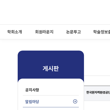
-->
모바일 메뉴 열기
학회소개
회원라운지
논문투고
학술정보
게시판
공지사항
한국원자력환경공단
알림마당