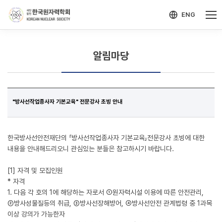
-->
모바일 메뉴 열기
ENG
알림마당
"방사선작업종사자 기본교육" 전문강사 초빙 안내
한국방사선안전재단의 「방사선작업종사자 기본교육」전문강사 초빙에 대한
내용을 안내해드리오니 관심있는 분들은 참고하시기 바랍니다.
[1] 자격 및 모집인원
* 자격
1. 다음 각 호의 1에 해당하는 자로서 ①원자력시설 이용에 따른 안전관리,
②방사성물질등의 취급, ③방사선장해방어, ④방사선안전 관계법령 중 1과목
이상 강의가 가능한자