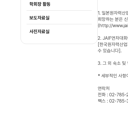
학회장 활동
1. 일본원자력산업
보도자료실
희망하는 분은 신
(http://www.
사진자료실
2. JAIF연차
[한국원자력산업회의
수 있습니다].
3. 그 외 숙소
* 세부적인 사
연락처
전화 : 02-785-
팩스 : 02-785-