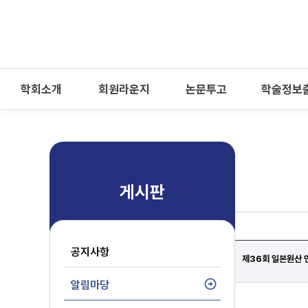
-->
모바일 메뉴 열기
학회소개
회원라운지
논문투고
학술정보
게시판
공지사항
제36회 일본원산 연차
알림마당