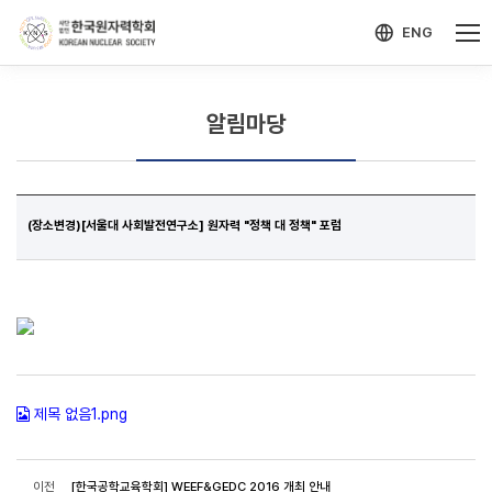
-->
모바일 메뉴 열기
ENG
알림마당
(장소변경)[서울대 사회발전연구소] 원자력 "정책 대 정책" 포럼
제목 없음1.png
이전
[한국공학교육학회] WEEF&GEDC 2016 개최 안내