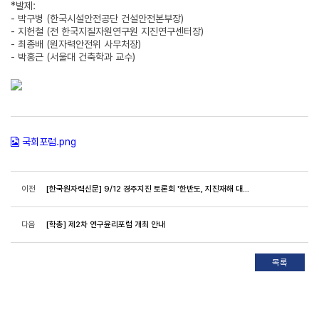
*발제:
- 박구병 (한국시설안전공단 건설안전본부장)
- 지헌철 (전 한국지질자원연구원 지진연구센터장)
- 최종배 (원자력안전위 사무처장)
- 박홍근 (서울대 건축학과 교수)
국회포럼.png
이전
[한국원자력신문] 9/12 경주지진 토론회 '한반도, 지진재해 대비 어디까지 왔나' 개최
다음
[학총] 제2차 연구윤리포럼 개최 안내