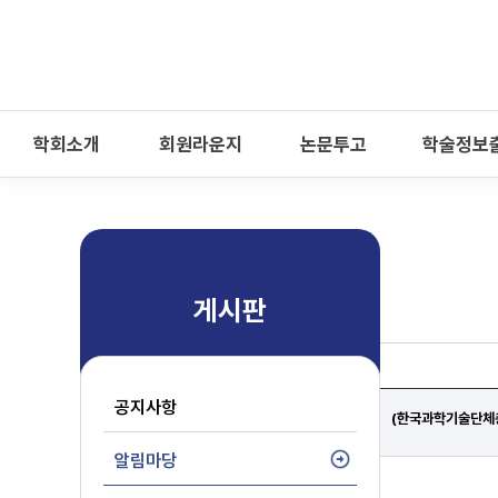
-->
모바일 메뉴 열기
학회소개
회원라운지
논문투고
학술정보
게시판
공지사항
(한국과학기술단체총
알림마당