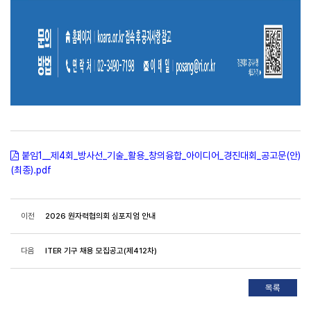
붙임1__제4회_방사선_기술_활용_창의융합_아이디어_경진대회_공고문(안)
(최종).pdf
이전
2026 원자력협의회 심포지엄 안내
다음
ITER 기구 채용 모집공고(제412차)