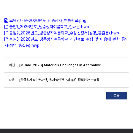
교육안내문-2026년도_냉중성자_여름학교.png
붙임1_2026년도_냉중성자여름학교_안내문.hwp
붙임2_2026년도_냉중성자여름학교_수강신청서(성명_홍길동).hwp
붙임3_2026년도_냉중성자여름학교_개인정보_수집_및_이용에_관한_동의
서(성명_홍길동).hwp
이전
[MCARE 2026] Materials Challenges in Alternative and Renewable Energy 2026 안내
다음
[한국원자력안전재단] 원자력안전규제 주요 정책현안 도출을 위한 의견 조사(기간연장, ~5월 29일(금))