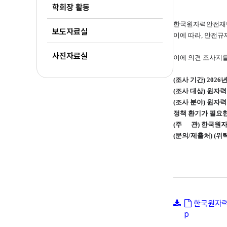
학회장 활동
한국원자력안전재단(
보도자료실
이에 따라, 안전규
사진자료실
이에 의견 조사지
(
조사 기간) 2026년 
(
조사 대상) 원자력
(
조사 분야) 원자
정책 환기가 필요한
(
주 관) 한국원
(
문의/제출처) (위탁
한국원자력
p