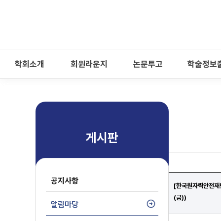
-->
모바일 메뉴 열기
학회소개
회원라운지
논문투고
학술정보
게시판
공지사항
[한국원자력안전재단
(금))
알림마당