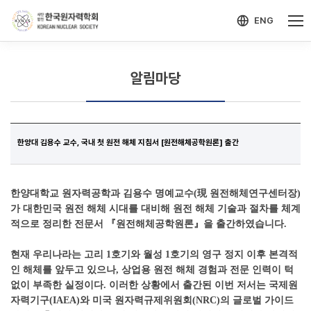
-->
모바일 메뉴 열기
ENG
알림마당
한양대 김용수 교수, 국내 첫 원전 해체 지침서 [원전해체공학원론] 출간
한양대학교 원자력공학과 김용수 명예교수
(
現
원전해체연구센터장
)
가 대한민국 원전 해체 시대를 대비해 원전 해체 기술과 절차를 체계
적으로 정리한 전문서
『
원전해체공학원론
』
을 출간하였습니다.
현재 우리나라는 고리
1
호기와 월성
1
호기의 영구 정지 이후 본격적
인 해체를 앞두고 있으나
,
상업용 원전 해체 경험과 전문 인력이 턱
없이 부족한 실정이다
.
이러한 상황에서 출간된 이번 저서는 국제원
자력기구
(IAEA)
와 미국 원자력규제위원회
(NRC)
의 글로벌 가이드