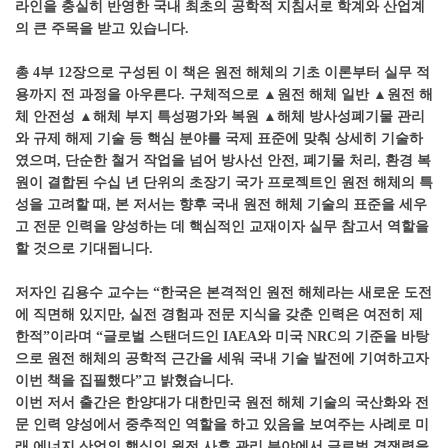
라인을 충실히 반영한 국내 최초의 공학적 지침서로 학계와 산업계
의 큰 주목을 받고 있습니다.
총
4
부
12
장으로 구성된 이 책은 원전 해체의 기초 이론부터 실무 적
용까지 전 과정을 아우른다
.
구체적으로
▲
원전 해체 일반
▲
원전 해
체 안전성
▲
해체 부지 특성평가와 복원
▲
해체 방사성폐기물 관리
와 규제 해제 기술 등 핵심 분야를 국제 표준에 맞춰 상세히 기술하
였으며,
단순한 철거 작업을 넘어 방사선 안전
,
폐기물 처리
,
환경 복
원이 결합된 수십 년 단위의 초장기 국가 프로젝트인 원전 해체의 특
성을 고려할 때
,
본 저서는 향후 국내 원전 해체 기술의 표준을 세우
고 전문 인력을 양성하는 데 핵심적인 교재이자 실무 참고서 역할을
할 것으로 기대됩니다.
저자인 김용수 교수는
“
한국은 본격적인 원전 해체라는 새로운 도전
에 직면해 있지만
,
실전 경험과 전문 지식을 갖춘 인력은 여전히 제
한적
”
이라며
“
글로벌 스탠더드인
IAEA
와 미국
NRC
의 기준을 바탕
으로 원전 해체의 공학적 근간을 세워 국내 기술 발전에 기여하고자
이번 책을 집필했다
”
고 밝혔습니다.
이번 저서 출간은 한양대가 대한민국 원전 해체 기술의 국산화와 전
문 인력 양성에서 중추적인 역할을 하고 있음을 보여주는 사례로 미
래 에너지 산업의 핵심인 원전 사후 관리 분야에서 글로벌 경쟁력을