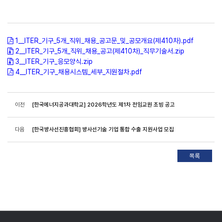
1__ITER_기구_5개_직위_채용_공고문_및_공모개요(제410차).pdf
2__ITER_기구_5개_직위_채용_공고(제410차)_직무기술서.zip
3__ITER_기구_응모양식.zip
4__ITER_기구_채용시스템_세부_지원절차.pdf
이전
[한국에너지공과대학교] 2026학년도 제1차 전임교원 초빙 공고
다음
[한국방사선진흥협회] 방사선기술 기업 통합 수출 지원사업 모집