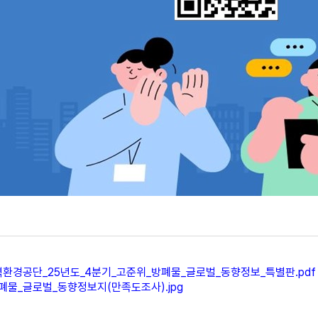
환경공단_25년도_4분기_고준위_방폐물_글로벌_동향정보_특별판.pdf
폐물_글로벌_동향정보지(만족도조사).jpg