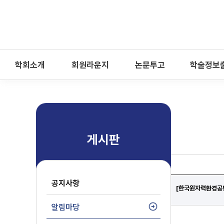
-->
모바일 메뉴 열기
학회소개
회원라운지
논문투고
학술정보
게시판
공지사항
[한국원자력환경공단
알림마당