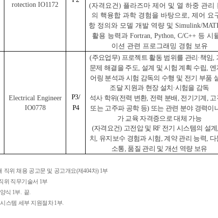
rotection IO1172
(
자격요건) 플라즈마 제어 및 열 하중 관리
의 핵융합 과학 경험을 바탕으로, 제어 요
항 정의와 모델 개발 역량 및 Simulink/MAT
활용 능력과 Fortran, Python, C/C++ 등 
이션 관련 프로그래밍 경험 보유
(
주요업무) 프로젝트 활동 범위를 관리·책임,
문제 해결을 주도, 설계 및 시험 계획 수립, 
어링 분석과 시험 감독의 수행 및 전기 부품 
조달 지원과 현장 설치·시험을 감독
P3/
석사 학위(전력 변환, 전력 분배, 전기기계, 
Electrical Engineer
IO0778
P4
또는 고주파 공학 등) 또는 관련 분야 경력이
가 교육 자격증으로 대체 가능
(
자격요건) 고전압 및 RF 전기 시스템의 설계,
치, 유지보수 경험과 시험, 계약 관리 능력, 
소통, 품질 관리 및 개선 역량 보유
개
직위
채용
공고문
및
공고개요
(
제
404
차
) 1
부
 직위 직무기술서 1부
식 1부. 끝.
용시스템
세부
지원절차
1
부
.