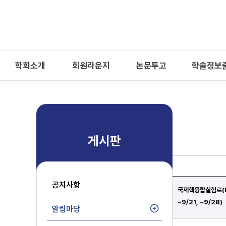
-->
모바일 메뉴 열기
학회소개
회원라운지
논문투고
학술정보
게시판
공지사항
국제핵융합실험로(IT
~9/21, ~9/28)
알림마당