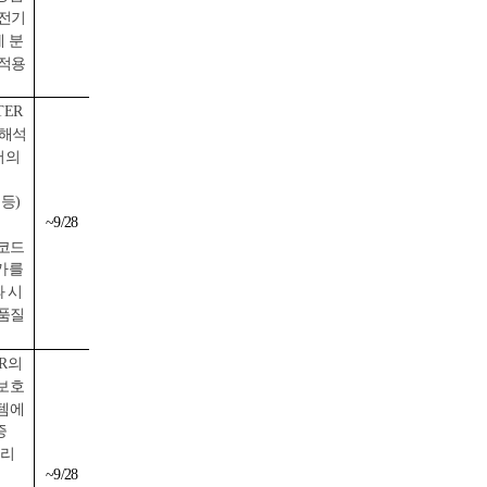
 전기
제 분
 적용
ER
 해석
서의
등)
~9/28
 코드
평가를
 시
 품질
R의
보호
템에
증
물리
~9/28