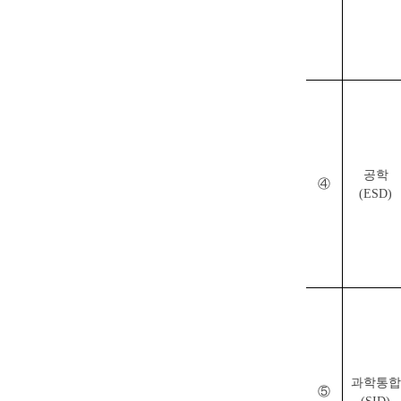
공학
④
(ESD)
과학통합
⑤