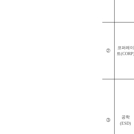
코퍼레이
②
트(CORP
공학
③
(ESD)