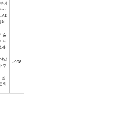
 분야
구사
LAB
시뮬레
 기술
엔지니
설계·
고전압
~9/28
나 추
 설
다문화