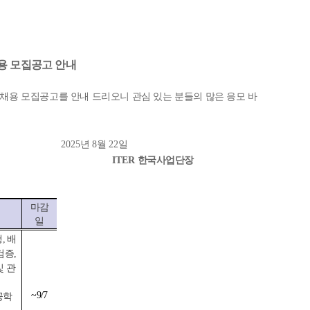
용 모집공고 안내
한 채용 모집공고를 안내 드리오니 관심 있는 분들의 많은 응모 바
2025
년
8
월
22
일
ER
한국사업단장
마감
일
, 배
검증,
및 관
~9/7
공학