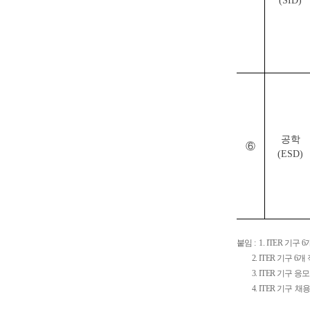
(SID)
공학
⑥
(ESD)
붙임
: 1. ITER
기구
6
2. ITER
기구 6개
3. ITER
기구 응모양
4. ITER
기구
채