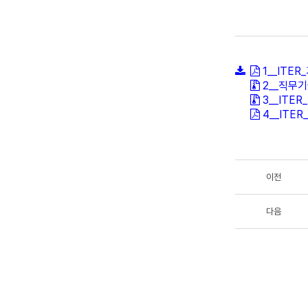
1__ITE
2__직무기
3__ITE
4__ITE
이전
다음