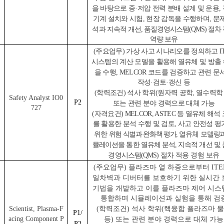
을 바탕으로 중·저압 전력 분배 설계 및 운용,
기계 설치와 시험, 현장 감독을 수행하며, 문
석과
지속적 개선, 품질경영시스템(QMS) 절차
역량 보유
(
주요업무) 가상 사고 시나리오를 정의하고 IT
시스템의 계산 모델을 활용해 열유체 및 방출
을 수행, MELCOR 코드를 검증하고 관련 문
작성·검토·갱신 등
(
학력조건) 석사 학위(원자력 공학, 열수력학 
Safety Analyst IO0
P2
또는 관련 분야 경력으로 대체 가능
727
(
자격요건) MELCOR, ASTEC 등 열유체 해석
를 활용한 분석 수행 및 검토, 사고 안전성 
위한
위험 식별과 완화책 평가,
열유체
모델링과
뮬레이션을
통한 열유체 분석, 지속적 개선 및
경영시스템(QMS)
절차 적용
경험 보유
(
주요업무) 플라즈마 열 하중으로부터 ITE
일차벽과 디버터를 보호하기 위한 실시간 
기법을 개발하고 이를 플라즈마 제어 시스
통합하며 시뮬레이션과 실험을 통해 검
(
학력조건) 석사 학위(핵융합 플라즈마 
Scientist, Plasma-F
P1/
acing Component P
등) 또는 관련 분야 경력으로 대체 가능
P2