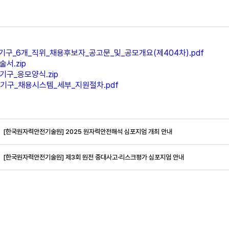
R_기구_6개_직위_채용후보자_공고문_및_공모개요(제404차).pdf
술서.zip
R_기구_응모양식.zip
R_기구_채용시스템_세부_지원절차.pdf
[한국원자력안전기술원] 2025 원자력안전해석 심포지엄 개최 안내
[한국원자력안전기술원] 제3회 원전 중대사고·리스크평가 심포지엄 안내