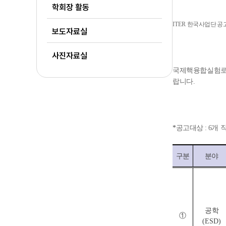
학회장 활동
ITER
한국사업단 공고
보도자료실
사진자료실
국제핵융합실험로(I
랍니다.
*
공고대상
: 6
개
구분
분야
공학
①
(ESD)