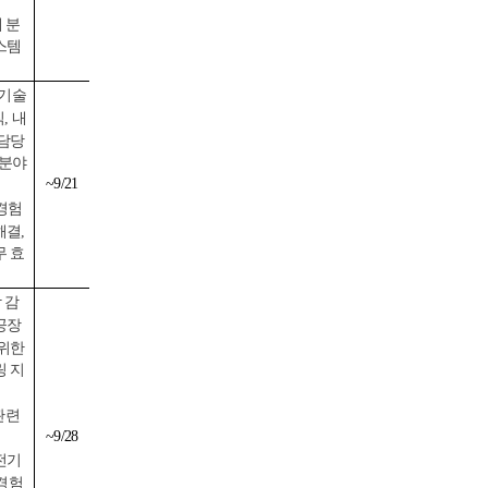
 분
스템
·기술
, 내
 담당
 분야
~9/21
경험
해결,
무 효
 감
 공장
 위한
링 지
관련
~9/28
전기
 경험