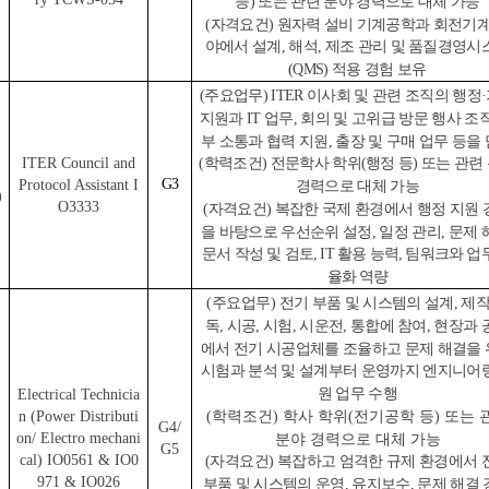
등) 또는 관련 분야 경력으로 대체 가능
(
자격요건) 원자력 설비 기계공학과 회전기계
야에서 설계, 해석, 제조 관리 및 품질경영시
(QMS) 적용 경험 보유
(
주요업무) ITER 이사회 및 관련 조직의 행정
지원과 IT 업무, 회의 및 고위급 방문 행사 조직
부 소통과 협력 지원, 출장 및 구매 업무 등을
ITER Council and
(
학력조건) 전문학사 학위(행정 등) 또는 관련
G3
Protocol Assistant I
경력으로 대체 가능
)
O3333
(
자격요건) 복잡한 국제 환경에서 행정 지원 
을 바탕으로 우선순위 설정, 일정 관리, 문제 
문서
작성 및 검토, IT 활용 능력, 팀워크와 업
율화 역량
(
주요업무)
전기 부품 및 시스템의 설계, 제작
독, 시공, 시험, 시운전, 통합에 참여, 현장과
에서 전기 시공업체를 조율하고 문제 해결을
시험과 분석 및 설계부터 운영까지 엔지니어
원 업무 수행
Electrical Technicia
(
학력조건) 학사 학위(전기공학 등) 또는 
n (Power Distributi
G4/
on/ Electro mechani
분야 경력으로 대체 가능
G5
cal) IO0561 & IO0
(
자격요건)
복잡하고 엄격한 규제 환경에서 
971 & IO026
부품 및 시스템의 운영, 유지보수, 문제 해결