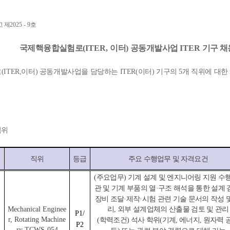
 제
2025 - 9
호
국제핵융합실험로
(ITER,
이터
)
공동개발사업
ITER
기구 채
TER,이터) 공동개발사업을 담당하는 ITER(이터) 기구의 5개 직위에 대
IT
직위
직위
등급
주요 수행업무 및 자격요건
(
주요업무) 기계 설계 및 엔지니어링 지원 수행
관 및 기계 부품의 열·구조 해석을 통한 설계 
장비 조달·제작·시험 관련 기술 문서의 작성 
Mechanical Enginee
리, 외부 설계업체의 산출물 검토 및 관리
P1/
r, Rotating Machine
(
학력조건) 석사 학위(기계, 에너지, 원자력 
P2
ry TCWS-054