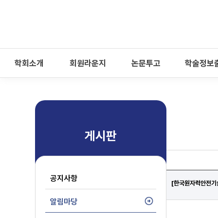
-->
모바일 메뉴 열기
학회소개
회원라운지
논문투고
학술정보
게시판
공지사항
[한국원자력안전기술
알림마당