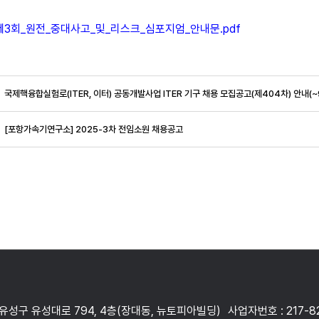
_제3회_원전_중대사고_및_리스크_심포지엄_안내문.pdf
국제핵융합실험로(ITER, 이터) 공동개발사업 ITER 기구 채용 모집공고(제404차) 안내(~9/7,
[포항가속기연구소] 2025-3차 전임소원 채용공고
 유성구 유성대로 794, 4층(장대동, 뉴토피아빌딩)
사업자번호 : 217-8