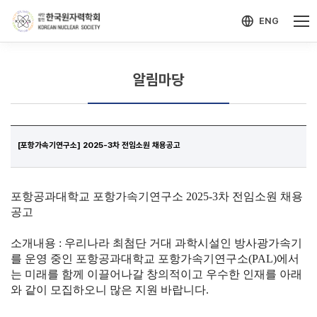
-->
모바일 메뉴 열기
ENG
알림마당
[포항가속기연구소] 2025-3차 전임소원 채용공고
포항공과대학교
포항가속기연구소
2025-3
차
전임소원
채용
공고
소개내용
:
우리나라
최첨단
거대
과학시설인
방사광가속기
를
운영
중인
포항공과대학교
포항가속기연구소
(PAL)
에서
는
미래를
함께
이끌어나갈
창의적이고
우수한
인재를
아래
와
같이
모집하오니
많은
지원
바랍니다
.