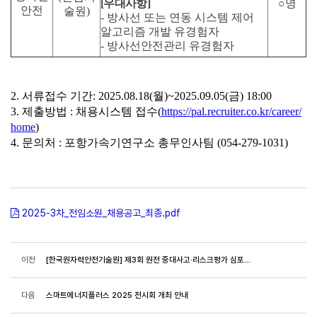
[
우대사항]
○
명
안전
술원
)
-
방사선 또는 연동 시스템 제어
알고리즘 개발 유경험자
-
방사선안전관리 유경험자
2.
서류접수
기간
: 2025.08.18(
월
)~2025.09.05(
금
) 18:00
3.
제출방법
:
채용시스템
접수
(
https://pal.recruiter.co.kr/career/
home
)
4.
문의처
:
포항가속기연구소
총무인사팀
(054-279-1031)
2025-3차_전임소원_채용공고_최종.pdf
이전
[한국원자력안전기술원] 제3회 원전 중대사고·리스크평가 심포지엄 안내
다음
스마트에너지플러스 2025 전시회 개최 안내