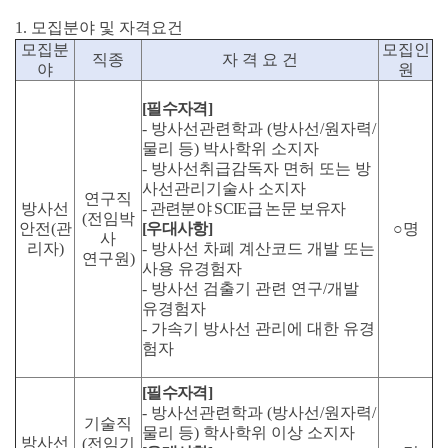
1.
모집분야
및
자격요건
모집분
모집인
직종
자
격
요
건
야
원
[
필수자격]
-
방사선관련학과 (방사선/원자력/
물리 등) 박사학위 소지자
-
방사선취급감독자 면허 또는 방
사선관리기술사 소지자
연구직
방사선
-
관련분야 SCIE급 논문 보유자
(
전임박
안전
(
관
[
우대사항]
○
명
사
리자
)
-
방사선 차폐 계산코드 개발 또는
연구원
)
사용 유경험자
-
방사선 검출기 관련 연구/개발
유경험자
-
가속기 방사선 관리에 대한 유경
험자
[
필수자격]
-
방사선관련학과 (방사선/원자력/
기술직
물리 등) 학사학위 이상 소지자
방사선
(
전임기