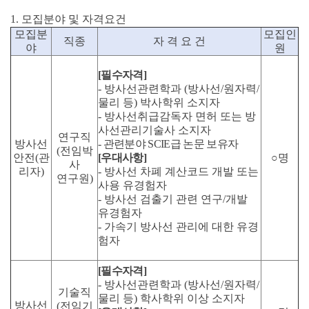
1.
모집분야
및
자격요건
모집분
모집인
직종
자
격
요
건
야
원
[
필수자격]
-
방사선관련학과 (방사선/원자력/
물리 등) 박사학위 소지자
-
방사선취급감독자 면허 또는 방
사선관리기술사 소지자
연구직
방사선
-
관련분야 SCIE급 논문 보유자
(
전임박
안전
(
관
[
우대사항]
○
명
사
리자
)
-
방사선 차폐 계산코드 개발 또는
연구원
)
사용 유경험자
-
방사선 검출기 관련 연구/개발
유경험자
-
가속기 방사선 관리에 대한 유경
험자
[
필수자격]
-
방사선관련학과 (방사선/원자력/
기술직
물리 등) 학사학위 이상 소지자
방사선
(
전임기