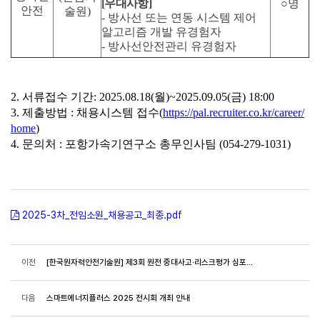
[
우대사항]
○
명
안전
술원
)
-
방사선 또는 연동 시스템 제어
알고리즘 개발 유경험자
-
방사선안전관리 유경험자
2.
서류접수
기간
: 2025.08.18(
월
)~2025.09.05(
금
) 18:00
3.
제출방법
:
채용시스템
접수
(
https://pal.recruiter.co.kr/career/
home
)
4.
문의처
:
포항가속기연구소
총무인사팀
(054-279-1031)
2025-3차_전임소원_채용공고_최종.pdf
이전
[한국원자력안전기술원] 제3회 원전 중대사고·리스크평가 심포지엄 안내
다음
스마트에너지플러스 2025 전시회 개최 안내