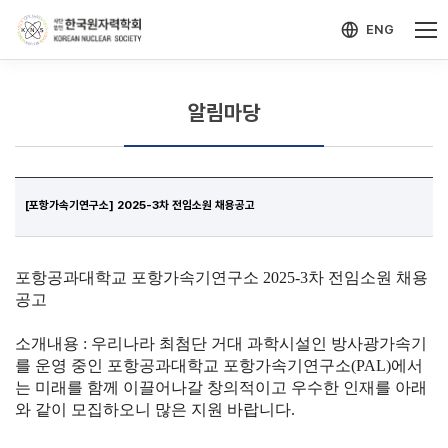
-->
모바일 메뉴 열기
ENG
알림마당
[포항가속기연구소] 2025-3차 전임소원 채용공고
포항공과대학교
포항가속기연구소
2025-3
차
전임소원
채용
공고
소개내용
:
우리나라
최첨단
거대
과학시설인
방사광가속기
를
운영
중인
포항공과대학교
포항가속기연구소
(PAL)
에서
는
미래를
함께
이끌어나갈
창의적이고
우수한
인재를
아래
와
같이
모집하오니
많은
지원
바랍니다
.