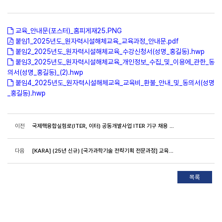
교육_안내문(포스터)_홈피게재25.PNG
붙임1_2025년도_원자력시설해체교육_교육과정_안내문.pdf
붙임2_2025년도_원자력시설해체교육_수강신청서(성명_홍길동).hwp
붙임3_2025년도_원자력시설해체교육_개인정보_수집_및_이용에_관한_동
의서(성명_홍길동)_(2).hwp
붙임4_2025년도_원자력시설해체교육_교육비_환불_안내_및_동의서(성명
_홍길동).hwp
이전
국제핵융합실험로(ITER, 이터) 공동개발사업 ITER 기구 채용 모집공고(제403차) 안내(~8/10, ~8/24, ~8/31, ~9/7)
다음
[KARA] (25년 신규) [국가과학기술 전략기획 전문과정] 교육안내