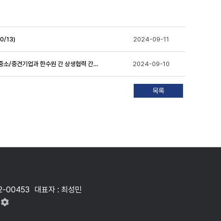
/13)
2024-09-11
[한국원자력산업환경복원협회] 제2회 원전해체 산학연관 합동 워크숍 및 제4회 원전산업 중소/중견기업과 한수원 간 상생협력 간담회 개최
2024-09-10
2-00453
대표자 : 최성민