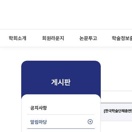
-->
모바일 메뉴 열기
학회소개
회원라운지
논문투고
학술정보
게시판
공지사항
[한국학술단체총연합
알림마당