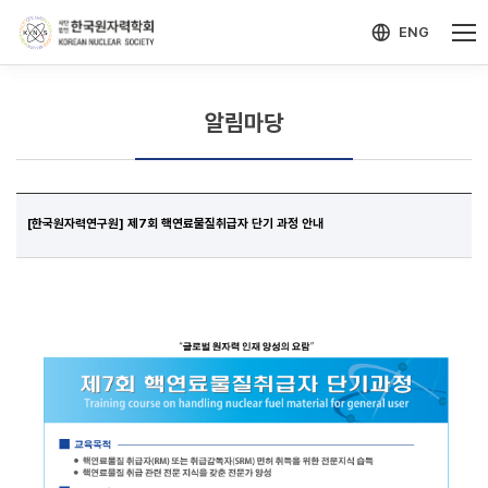
-->
모바일 메뉴 열기
ENG
알림마당
[한국원자력연구원] 제7회 핵연료물질취급자 단기 과정 안내