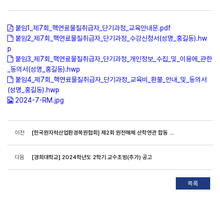
붙임1_제7회_핵연료물질취급자_단기과정_교육안내문.pdf
붙임2_제7회_핵연료물질취급자_단기과정_수강신청서(성명_홍길동).hw
p
붙임3_제7회_핵연료물질취급자_단기과정_개인정보_수집_및_이용에_관한
_동의서(성명_홍길동).hwp
붙임4_제7회_핵연료물질취급자_단기과정_교육비_환불_안내_및_동의서
(성명_홍길동).hwp
2024-7-RM.jpg
이전
[한국원자력산업환경복원협회] 제2회 원전해체 산학연관 합동 워크숍 및 제4회 원전산업 중소/중견기업과 한수원 간 상생협력 간담회 개최
다음
[경희대학교] 2024학년도 2학기 교수초빙(추가) 공고