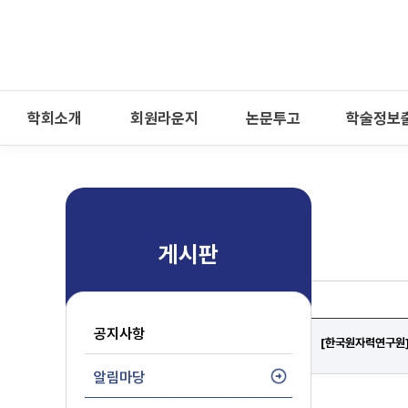
-->
모바일 메뉴 열기
학회소개
회원라운지
논문투고
학술정보
게시판
공지사항
[한국원자력연구원]
알림마당