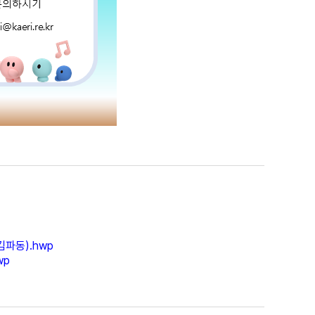
파동).hwp
wp