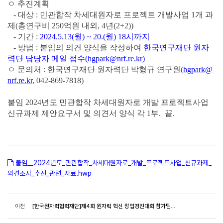
ㅇ 추진계획
-
대상 : 민관합작 차세대원자로 프로젝트 개발사업 1개 과
제(총연구비 250억원 내외, 4년(2+2))
-
기간 :
2024.5.13(월) ~ 20.(월) 18시까지
-
방법 : 붙임의 의견 양식을 작성하여
한국연구재단 원자
력단 담당자 메일 접수(
hgpark@nrf.re.kr
)
ㅇ 문의처 : 한국연구재단 원자력단 박형규 연구원(
hgpark@
nrf.re.kr
, 042-869-7818)
붙임 2024년도 민관합작 차세대원자로 개발 프로젝트사업
신규과제 제안요구서 및 의견서 양식 각 1부. 끝.
붙임__2024년도_민관합작_차세대원자로_개발_프로젝트사업_신규과제_
의견조사_추진_관련_자료.hwp
이전
[한국원자력협력재단]제4회 원자력 혁신 창업경진대회 참가팀 모집(~6.12)