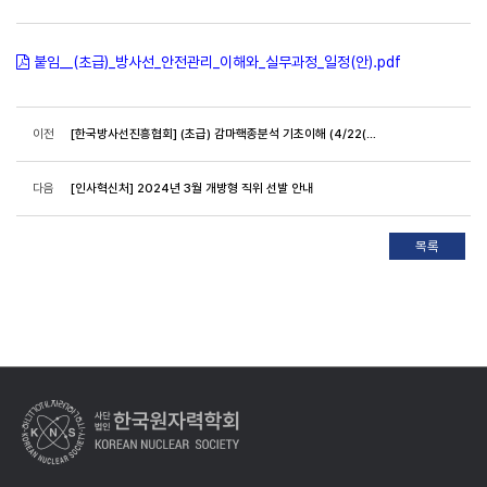
붙임__(초급)_방사선_안전관리_이해와_실무과정_일정(안).pdf
이전
[한국방사선진흥협회] (초급) 감마핵종분석 기초이해 (4/22(월)~23(화))
다음
[인사혁신처] 2024년 3월 개방형 직위 선발 안내