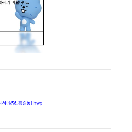
서(성명_홍길동).hwp