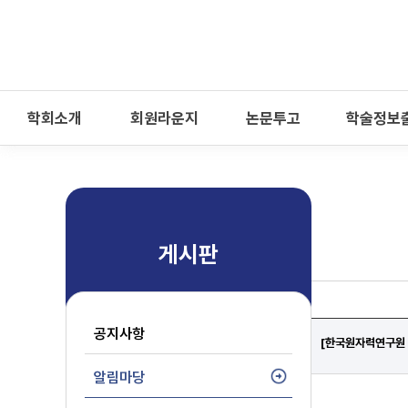
-->
모바일 메뉴 열기
학회소개
회원라운지
논문투고
학술정보
게시판
공지사항
[한국원자력연구원 
알림마당