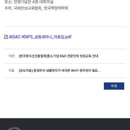
장소: 전쟁기념관 4층 대회의실
주최: 국제안보교류협회, 한국핵정책학회
AISAC-KNPS_공동세미나_자료집.pdf
이전
[한국방사선진흥협회]중소기업 R&D 전문인력 양성교육 안내
다음
[보도자료] 환경주의 생물학자가 바라본 WHY 원자력이 필요한가 5월 29일 출간