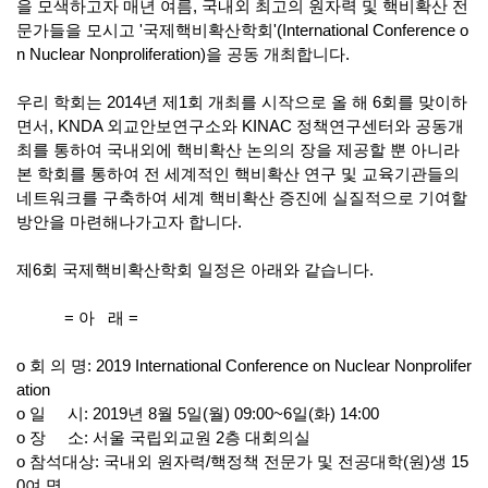
을 모색하고자 매년 여름
,
국내외 최고의 원자력 및 핵비확산 전
문가들을 모시고
'
국제핵비확산학회
'(International Conference o
n Nuclear Nonproliferation)
을 공동 개최합니다.
우리 학회는 2014년 제
1
회 개최를 시작으로 올 해
6
회를 맞이하
면서
, KNDA
외교안보연구소와
KINAC
정책연구센터와
공동개
최를 통하여
국내외에 핵비확산 논의의 장을 제공할 뿐 아니라
본 학회를 통하여 전 세계적인 핵비확산 연구 및 교육기관들의
네트워크를 구축하여 세계 핵비확산 증진에 실질적으로 기여할
방안을 마련해나가고자 합니다.
제6회 국제핵비확산학회 일정은 아래와 같습니다.
=
아 래 =
o
회 의 명
: 2019 International Conference on Nuclear Nonprolifer
ation
o
일 시
: 2019
년 8월
5
일
(
월
) 09:00~6
일
(
화) 14:00
o
장 소
:
서울 국립외교원 2층 대회의실
o
참석대상
:
국내외 원자력/핵정책 전문가 및 전공대학
(
원
)
생
15
0여 명