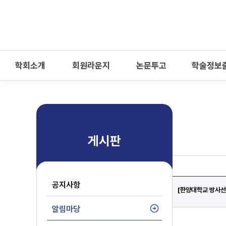
-->
모바일 메뉴 열기
학회소개
회원라운지
논문투고
학술정보
게시판
공지사항
[한양대학교 방사선
알림마당