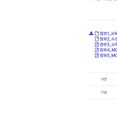
첨부1_교
첨부2_수
첨부3_교육
첨부4_MC
첨부5_MC
이전
다음