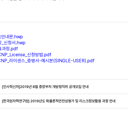
육안내문.hwp
강_신청서.hwp
과정.pdf
NP_License_신청방법.pdf
NP_라이센스_증명서-예시본(SINGLE-USER).pdf
[인사혁신처]2019년 8월 중앙부처 개방형직위 공개모집 안내
[한국원자력연구원] 2019년도 확률론적안전성평가 및 리스크정보활용 과정 안내