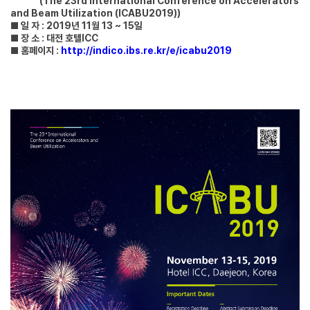
(The 23rd International Conference on Accelerators
and Beam Utilization (ICABU2019))
■ 일 자 : 2019년 11월 13 ~ 15일
■ 장 소 : 대전 호텔ICC
■ 홈페이지 :
http://indico.ibs.re.kr/e/icabu2019