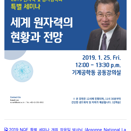
2019_NQE_특별_세미나_개최_장윤일_박사님_(Argonne_National_La