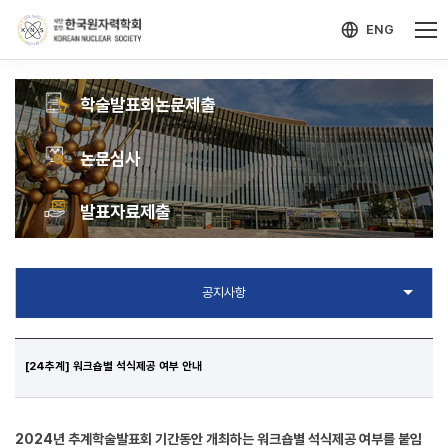
-->
모바일 메뉴 열기
ENG
학술발표회
논문제출
논문
심사
발표자료
제출
[24추계] 워크숍별 석식제공 여부 안내
2024년 추계학술발표회 기간동안 개최하는 워크숍별 석식제공 여부를 붙임