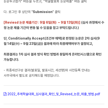
논문투고참가" 버튼을 누르고, “학술발표회 논문제출” 버튼 클릭
다. 로그인 후 상단의 "
Submission
" 클릭
[Reviesd
논문 제출기간
: 9
월 6일
(화
)
~ 9
월 13
일
(화
)]
(
심사 과정에서 수
정 논문 제출 기간이 변동 될 수 있음을 참고 부탁드립니다
.)
단, Conditionally Accept(조건부 채택)로 판정된 논문은 2차 심사(9
월 14일(수) ~ 9월 23일(금)) 결과에 따라 최종채택여부가 결정되고,
최종결과는 1차 심사 결과 방식 확인 방법과 동일하게 온라인시스템으로 확인
가능합니다.
- 최종세션구성 결과(발표일, 발표시간, 세션명)와 사전등록 안내는
사무국에서 별도로 공지해드릴 예정입니다.
2022_추계학술대회_심사결과_확인_및_Revised_논문_제출_방법.pdf