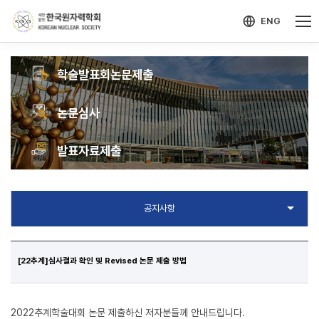
-->
모바일 메뉴 열기
ENG
학술발표회
논문제출
논문
심사
발표자료
제출
[22추계]심사결과 확인 및 Revised 논문 제출 방법
2022추계학술대회 논문 제출하신 저자분들께 안내드립니다.