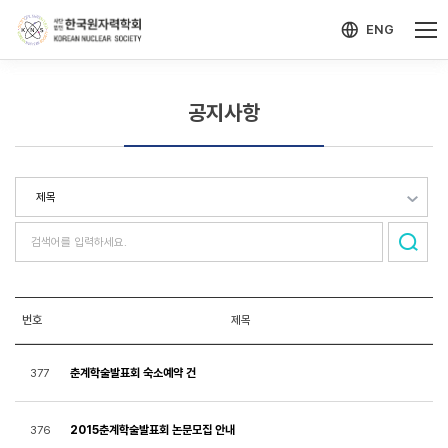
-->
모바일 메뉴 열기
ENG
공지사항
번호
제목
춘계학술발표회 숙소예약 건
377
2015춘계학술발표회 논문모집 안내
376