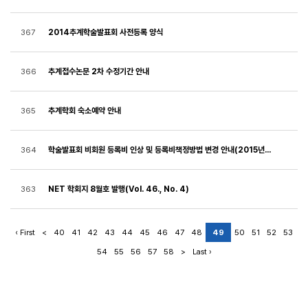
2014추계학술발표회 사전등록 양식
367
추계접수논문 2차 수정기간 안내
366
추계학회 숙소예약 안내
365
학술발표회 비회원 등록비 인상 및 등록비책정방법 변경 안내(2015년 춘계부터 적용)
364
NET 학회지 8월호 발행(Vol. 46., No. 4)
363
‹ First
<
40
41
42
43
44
45
46
47
48
49
50
51
52
53
54
55
56
57
58
>
Last ›