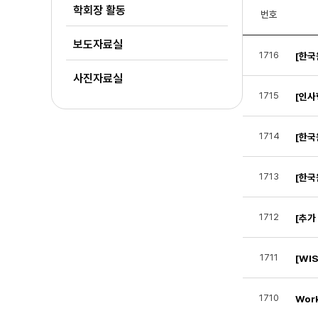
학회장 활동
번호
보도자료실
1716
[한국
사진자료실
1715
[인사
1714
[한국
1713
[한국
1712
[추가
1711
[WI
1710
Work