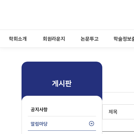
-->
모바일 메뉴 열기
학회소개
회원라운지
논문투고
학술정보
게시판
공지사항
알림마당