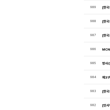
989
[한
988
[한
987
[한국
986
MCN
985
방사선
984
제31
983
[한국
982
[인사