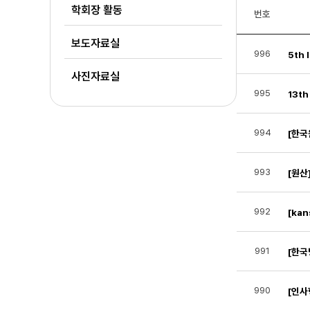
학회장 활동
번호
보도자료실
996
사진자료실
995
994
[한국
993
[원산
992
[ka
991
[한국
990
[인사