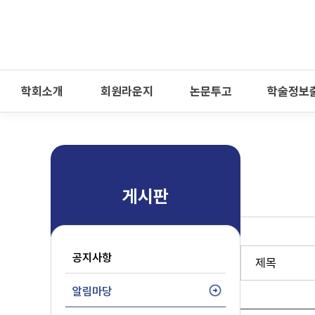
-->
모바일 메뉴 열기
학회소개
회원라운지
논문투고
학술정보
게시판
공지사항
알림마당