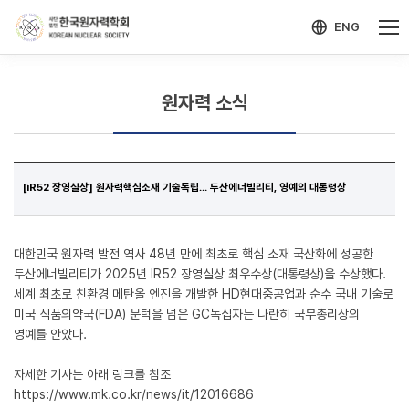
-->
모바일 메뉴 열기
ENG
원자력 소식
[iR52 장영실상] 원자력핵심소재 기술독립... 두산에너빌리티, 영예의 대통령상
대한민국 원자력 발전 역사 48년 만에 최초로 핵심 소재 국산화에 성공한
두산에너빌리티가 2025년 IR52 장영실상 최우수상(대통령상)을 수상했다.
세계 최초로 친환경 메탄올 엔진을 개발한 HD현대중공업과 순수 국내 기술로
미국 식품의약국(FDA) 문턱을 넘은 GC녹십자는 나란히 국무총리상의
영예를 안았다.
자세한 기사는 아래 링크를 참조
https://www.mk.co.kr/news/it/12016686