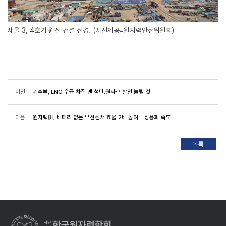
새울 3, 4호기 원전 건설 전경. (사진제공=원자력안전위원회)
이전
기후부, LNG 수급 차질 땐 석탄.원자력 발전 늘릴 것
다음
원자력硏, 배터리 없는 무선센서 효율 2배 높여... 상용화 속도