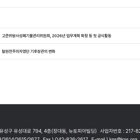
고준위방사성폐기물관리위원회, 2026년 업무계획 확정 등 첫 공식활동
탈원전주의자였던 기후장관의 변화
 유성구 유성대로 794, 4층(장대동, 뉴토피아빌딩)
사업자번호 : 217-8
3/2614/2615/2677
Fax ) 042-826-2617
E-mail ) kns@kns.org