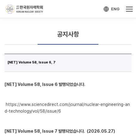
-->
모바일 메뉴 열기
ENG
공지사항
[NET] Volume 58, Issue 6, 7
[NET] Volume 58, Issue 6 발행되었습니다.
https://www.sciencedirect.com/journal/nuclear-engineering-an
d-technology/vol/58/issue/6
[NET] Volume 58, Issue 7 발행되었습니다. (2026.05.27)