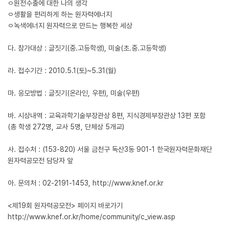
ㅇ원전수출에 대한 나의 생각
ㅇ생활을 편리하게 하는 원자력에너지
ㅇ녹색에너지 원자력으로 만드는 행복한 세상
다. 참가대상 : 글짓기(중.고등학생), 미술(초.중.고등학생)
라. 접수기간 : 2010.5.1(토)~5.31(월)
마. 응모방법 : 글짓기(온라인, 우편), 미술(우편)
바. 시상내역 : 교육과학기술부장관상 8편, 지식경제부장관상 13편 포함
(총 학생 272명, 교사 5명, 단체상 5개교)
사. 접수처 : (153-820) 서울 금천구 독산3동 901-1 한국원자력문화재단
원자력공모전 담당자 앞
아. 문의처 : 02-2191-1453, http://www.knef.or.kr
<제19회 원자력공모전> 페이지 바로가기
http://www.knef.or.kr/home/community/c_view.asp