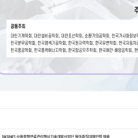
[iKSNF] 사용후핵연료관리핵심기술개발사업단 육아휴직대체인력 채용