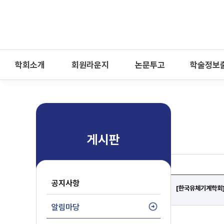
-->
모바일 메뉴 열기
학회소개
회원라운지
논문투고
학술정보
게시판
공지사항
[한국유체기계학회]
알림마당