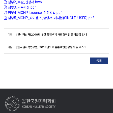
첨부2_수강_신청서.hwp
첨부3_교육과정.pdf
첨부4_MCNP_License_신청방법.pdf
첨부5_MCNP_라이센스_증명서-예시본(SINGLE-USER).pdf
이전
[인사혁신처]2019년 8월 중앙부처 개방형직위 공개모집 안내
다음
[한국원자력연구원] 2019년도 확률론적안전성평가 및 리스크정보활용 과정 안내